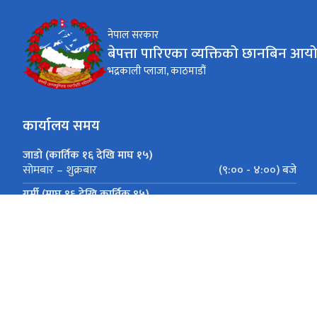
नेपाल सरकार
बेपत्ता पारिएका व्यक्तिको छानबिन आय
भद्रकाली प्लाजा, काठमाडौं
कार्यालय समय
जाडो (कार्तिक १६ देखि माघ १५)
(९:०० - ४:००) बजे
सोमबार – शुक्रबार
गर्मी (माघ १६ देखि कार्तिक १५)
(९:०० - ५:००) बजे
सोमबार – शुक्रबार