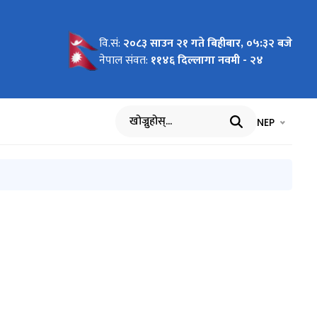
वि.सं:
२०८३ साउन २१ गते बिहीबार, ०५:३२ बजे
गष्ट ३० का
िकार
” विषयक
चा
नेपाल संवत:
११४६ दिल्लागा नवमी - २४
ी
भाषा चयन गर्नुह
भाषा प
NEP
खोज्नुहोस्