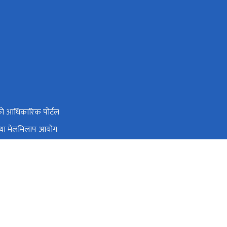
ो आधिकारिक पोर्टल
तथा मेलमिलाप आयोग
्यालय
तिक स्रोत तथा वित्त आयोग
भद्रकाली प्लाजा, काठमाडौं
ciedpnepal@gmail.com
०१-५९०३७९५