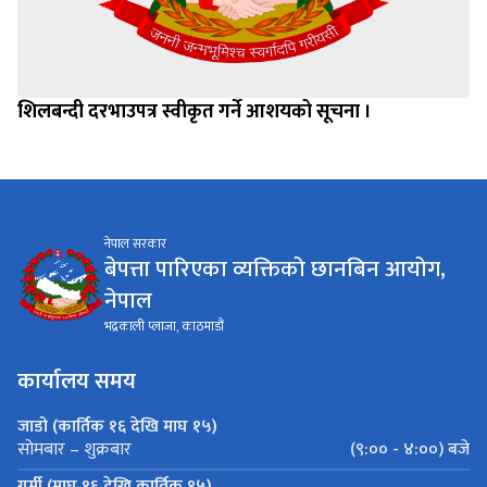
शिलबन्दी दरभाउपत्र स्वीकृत गर्ने आशयको सूचना ।
नेपाल सरकार
बेपत्ता पारिएका व्यक्तिको छानबिन आयोग,
नेपाल
भद्रकाली प्लाजा, काठमाडौं
कार्यालय समय
जाडो (कार्तिक १६ देखि माघ १५)
(९:०० - ४:००) बजे
सोमबार – शुक्रबार
गर्मी (माघ १६ देखि कार्तिक १५)