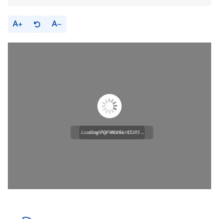
A
A
Loading PDF Worker CORS ...
Loading WEBGL 3D ...