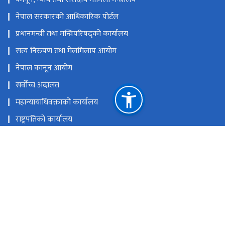
नेपाल सरकारको आधिकारिक पोर्टल
प्रधानमन्त्री तथा मन्त्रिपरिषद्को कार्यालय
सत्य निरुपण तथा मेलमिलाप आयोग
नेपाल कानून आयोग
सर्वोच्च अदालत
महान्यायाधिवक्ताको कार्यालय
राष्ट्रपतिको कार्यालय
राष्ट्रिय मानव अधिकार आयोग नेपाल
राष्ट्रिय प्राकृतिक स्रोत तथा वित्त आयोग
भद्रकाली प्लाजा, काठमाडौं
ciedpnepal@gmail.com
०१-५९०३७९५