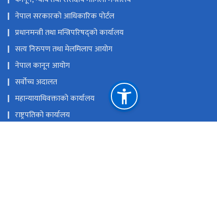
नेपाल सरकारको आधिकारिक पोर्टल
प्रधानमन्त्री तथा मन्त्रिपरिषद्को कार्यालय
सत्य निरुपण तथा मेलमिलाप आयोग
नेपाल कानून आयोग
सर्वोच्च अदालत
महान्यायाधिवक्ताको कार्यालय
राष्ट्रपतिको कार्यालय
राष्ट्रिय मानव अधिकार आयोग नेपाल
राष्ट्रिय प्राकृतिक स्रोत तथा वित्त आयोग
भद्रकाली प्लाजा, काठमाडौं
ciedpnepal@gmail.com
०१-५९०३७९५