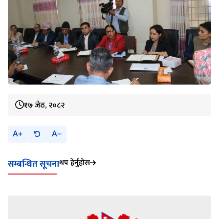
१७ जेठ, २०८२
A
A
थप हेर्नुहोस
सम्बन्धित सूचना