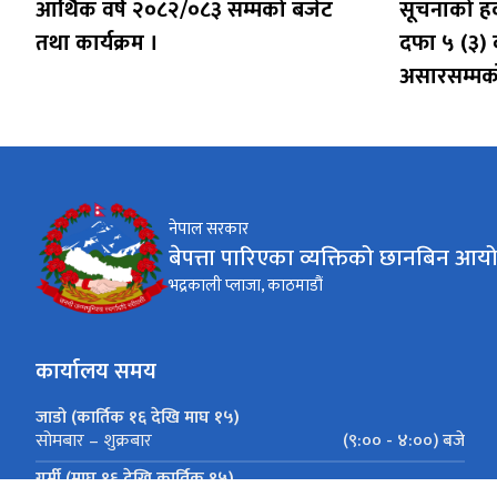
आर्थिक वर्ष २०८२/०८३ सम्मको बजेट
सूचनाको हक
तथा कार्यक्रम ।
दफा ५ (३) 
असारसम्मको
नेपाल सरकार
बेपत्ता पारिएका व्यक्तिको छानबिन आय
भद्रकाली प्लाजा, काठमाडौं
कार्यालय समय
जाडो (कार्तिक १६ देखि माघ १५)
(९:०० - ४:००) बजे
सोमबार – शुक्रबार
गर्मी (माघ १६ देखि कार्तिक १५)