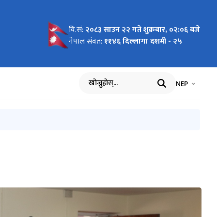
वि.सं:
२०८३ साउन २२ गते शुक्रबार, ०२:०६ बजे
गष्ट ३० का
िकार
” विषयक
चा
नेपाल संवत:
११४६ दिल्लागा दशमी - २५
ी
भाषा चयन गर्नुह
भाषा प
NEP
खोज्नुहोस्