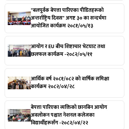
"बलपूर्वक बेपत्ता पारिएका पीडितहरूको
अन्तर्राष्ट्रिय दिवस" अगष्ट ३० का सन्दर्भमा
आयोजित कार्यक्रम २०८१/०५/१३
आयोग र EU बीच शिष्टाचार भेटघाट तथा
छलफल कार्यक्रम -२०८२/०५/११
आर्थिक वर्ष २०८१/०८२ को वार्षिक समिक्षा
कार्यक्रम २०८२/०४/२८
बेपत्ता पारिएका व्यक्तिको छानबिन आयोग
अवलोकन पश्चात नेशनल कलेजका
विद्यार्थीहरूसँग -२०८२/०४/२२