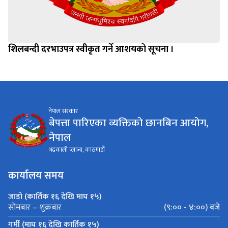
शिलबन्दी दरभाउपत्र स्वीकृत गर्ने आशयको सूचना ।
नेपाल सरकार
बेपत्ता पारिएका व्यक्तिको छानबिन आयोग,
नेपाल
भद्रकाली प्लाजा, काठमाडौं
कार्यालय समय
जाडो (कार्तिक १६ देखि माघ १५)
(९:०० - ४:००) बजे
सोमबार – शुक्रबार
गर्मी (माघ १६ देखि कार्तिक १५)